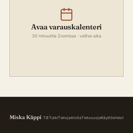
Avaa varauskalenteri
30 minuuttia Zoomissa · valitse aika
Miska Käppi
TIE
Tutki
Tietoja
Aloita
Tietosuoja
Käyttöehdot