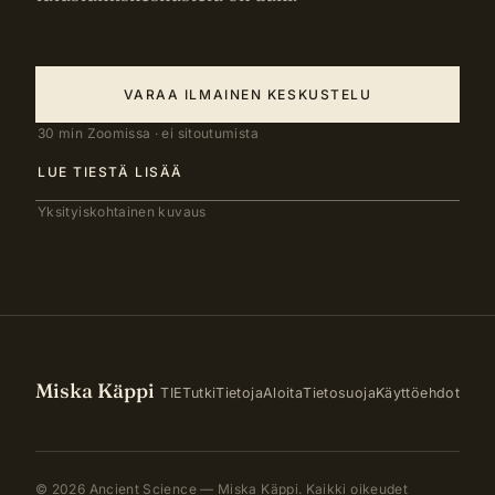
VARAA ILMAINEN KESKUSTELU
30 min Zoomissa · ei sitoutumista
LUE TIESTÄ LISÄÄ
Yksityiskohtainen kuvaus
Miska Käppi
TIE
Tutki
Tietoja
Aloita
Tietosuoja
Käyttöehdot
© 2026 Ancient Science — Miska Käppi. Kaikki oikeudet