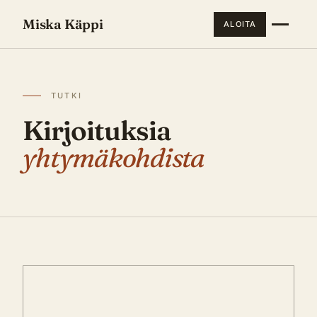
Miska Käppi
ALOITA
TUTKI
Kirjoituksia
yhtymäkohdista